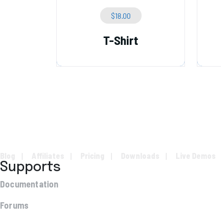
$
18.00
T-Shirt
Blog
Affiliates
Pricing
Downloads
Live Demos
Supports
Documentation
Forums