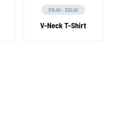
Price
$
15.00
–
$
20.00
Range:
$15.00
V-Neck T-Shirt
Through
$20.00