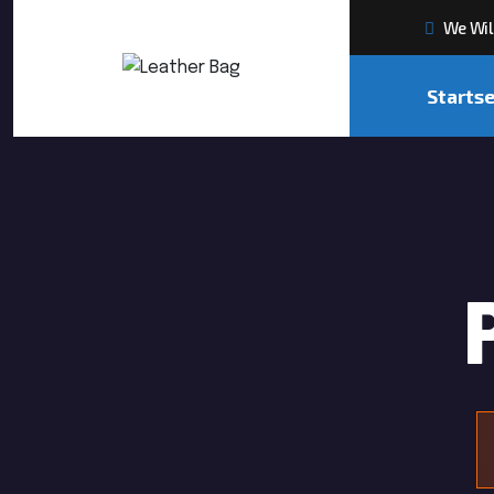
We Will
Startse