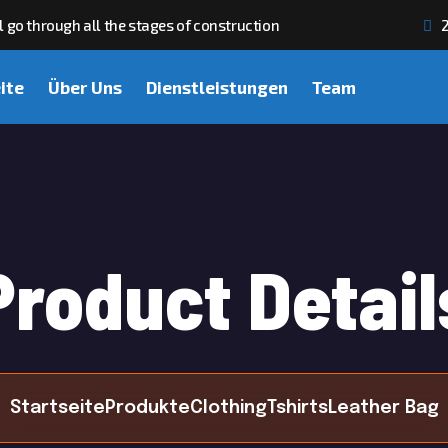
 go through all the stages of construction
2
ite
Über Uns
Dienstleistungen
Team
Product Detail
Startseite
Produkte
Clothing
Tshirts
Leather Bag