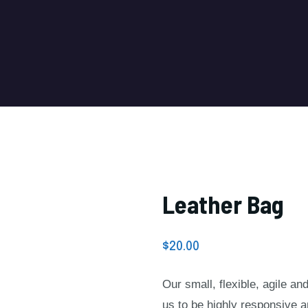
Leather Bag
$
20.00
Our small, flexible, agile a
us to be highly responsive 