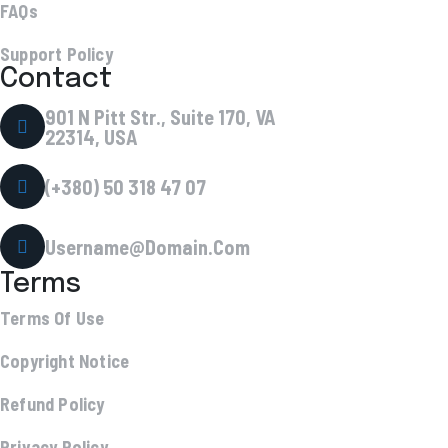
FAQs
Support Policy
Contact
901 N Pitt Str., Suite 170, VA
22314, USA
(+380) 50 318 47 07
Username@Domain.Com
Terms
Terms Of Use
Copyright Notice
Refund Policy
Privacy Policy