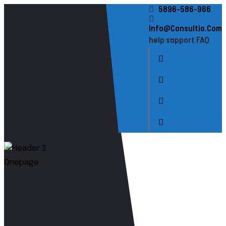
5896-586-966
Info@consultio.com
help
support
FAQ
Startseite
Über Uns
Dienstleistungen